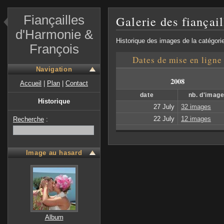
Fiançailles
Galerie des fiançai
d'Harmonie &
Historique des images de la catégori
François
Dates de mise en ligne
Navigation
2008
Accueil
|
Plan
|
Contact
date
nb. d'imag
Historique
27 July
32 images
22 July
12 images
Recherche
:
Image au hasard
Album