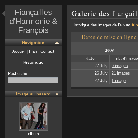
Fiançailles
Galerie des fiançai
d'Harmonie &
Historique des images de l'album
Al
François
Dates de mise en ligne
Navigation
2008
Accueil
|
Plan
|
Contact
date
nb. d'imag
Historique
27 July
9 images
26 July
21 images
Recherche
:
22 July
1 image
Image au hasard
album