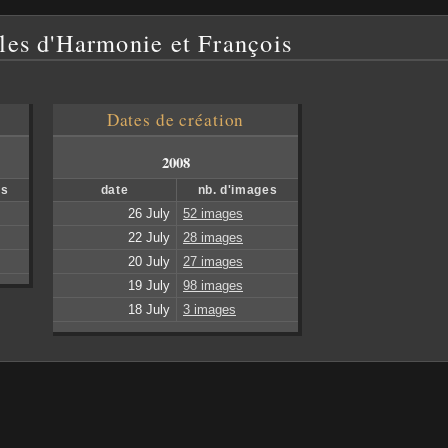
lles d'Harmonie et François
Dates de création
2008
es
date
nb. d'images
26 July
52 images
22 July
28 images
20 July
27 images
19 July
98 images
18 July
3 images