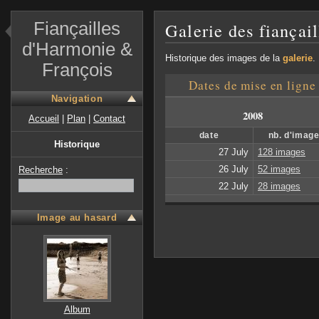
Fiançailles
Galerie des fiançai
d'Harmonie &
Historique des images de la
galerie
.
François
Dates de mise en ligne
Navigation
2008
Accueil
|
Plan
|
Contact
date
nb. d'imag
Historique
27 July
128 images
26 July
52 images
Recherche
:
22 July
28 images
Image au hasard
Album