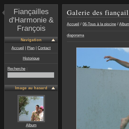
Fiançailles
Galerie des fiançai
d'Harmonie &
Accueil
/
06-Tous à la piscine
/
Albu
François
diaporama
Navigation
Accueil
|
Plan
|
Contact
Historique
Recherche
:
Image au hasard
Album