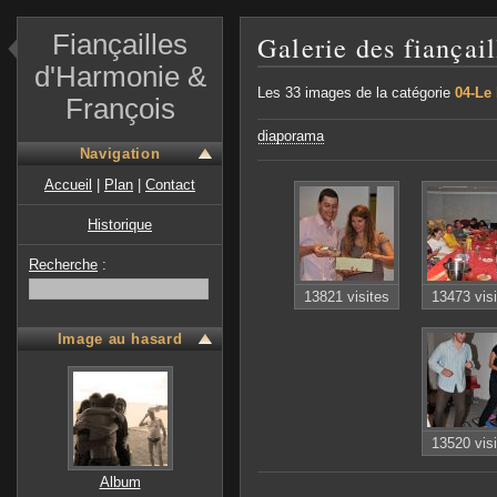
Fiançailles
Galerie des fiançai
d'Harmonie &
Les 33 images de la catégorie
04-Le
François
diaporama
Navigation
Accueil
|
Plan
|
Contact
Historique
Recherche
:
13821 visites
13473 vis
Image au hasard
13520 vis
Album