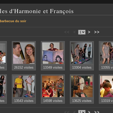
lles d'Harmonie et François
 barbecue du soir
<<
<
>
>>
ites
26152 visites
13349 visites
13304 visites
13355 v
ites
13543 visites
14598 visites
13625 visites
13319 v
<<
<
>
>>