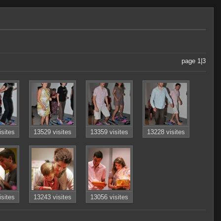
page 1|3
isites
13529 visites
13359 visites
13228 visites
isites
13243 visites
13056 visites