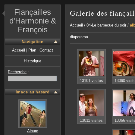
Fiançailles
Galerie des fiançai
d'Harmonie &
Accueil
/
04-Le barbecue du soir
/
al
François
diaporama
Navigation
Accueil
|
Plan
|
Contact
Historique
Recherche
:
13101 visites
13060 visit
Image au hasard
13011 visites
13066 visit
Album